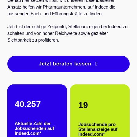
Genau hier setzen wir an: Mit unserem datenbasierten
Ansatz helfen wir Pharmaunternehmen, auf Indeed die
passenden Fach- und Führungskräfte zu finden.
Jetzt ist der richtige Zeitpunkt, Stellenanzeigen bei Indeed zu
schalten und von hoher Reichweite sowie gezielter
Sichtbarkeit zu profitieren.
Jetzt beraten lassen
40.257
19
Aktuelle Zahl der
Jobsuchende pro
Jobsuchenden auf
Stellenanzeige auf
Indeed.com*
Indeed.com*