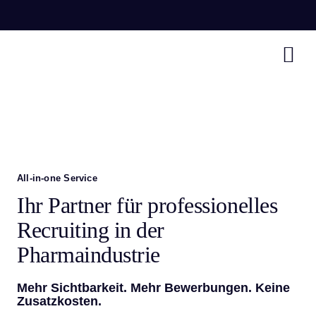
Zum
Inhalt
springen
Tog
Nav
Uns
Bra
All-in-one Service
Unt
Ihr Partner für professionelles
Recruiting in der
New
Pharmaindustrie
Mehr Sichtbarkeit. Mehr Bewerbungen. Keine
Kun
Zusatzkosten.