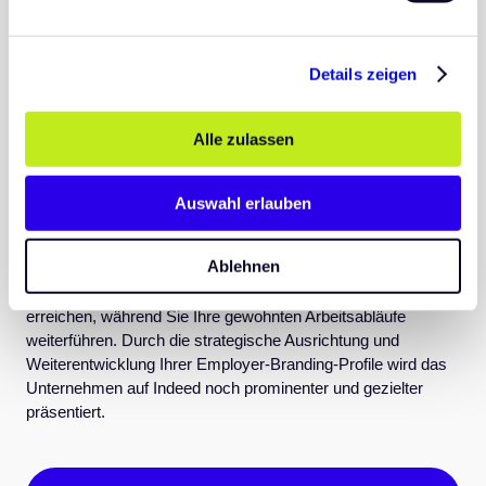
Details zeigen
Alle zulassen
Unser Gameplan für Ihr
Perfect Match
auf Indeed.com
Auswahl erlauben
Unser Service ermöglicht eine optimale Veröffentlichung von
Stellenanzeigen auf Indeed, ohne dass Ihre etablierten
Ablehnen
Prozesse angepasst werden müssen. Wir sorgen dafür, dass
Ihre Stellenanzeigen auf Indeed maximale Sichtbarkeit
erreichen, während Sie Ihre gewohnten Arbeitsabläufe
weiterführen. Durch die strategische Ausrichtung und
Weiterentwicklung Ihrer Employer-Branding-Profile wird das
Unternehmen auf Indeed noch prominenter und gezielter
präsentiert.