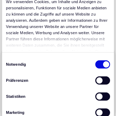
Wir verwenden Cookies, um Inhalte und Anzeigen zu
personalisieren, Funktionen für soziale Medien anbieten
Vertraulichkeit und Professionalität
zu können und die Zugriffe auf unsere Website zu
analysieren. Außerdem geben wir Informationen zu Ihrer
Vertraulichkeit und Professionalität stehen bei uns an erster
Verwendung unserer Website an unsere Partner für
Stelle. Ihre Bedürfnisse und Informationen werden mit
soziale Medien, Werbung und Analysen weiter. Unsere
höchster Sensibilität behandelt.
Partner führen diese Informationen möglicherweise mit
weiteren Daten zusammen, die Sie ihnen bereitgestellt
haben oder die sie im Rahmen Ihrer Nutzung der Dienste
gesammelt haben.
„Unoptimierte Anzeigen
leiden unter
Einwilligungsauswahl
Notwendig
eingeschränkter Sichtbarkeit
“
Damit Ihre Stellenanzeigen erfolgreich performen und Sie die
Präferenzen
richtigen Kandidat:innen ansprechen, sollten Ihre Anzeigen in
Titel und Inhalt auf das Suchverhalten der Jobsuchenden
angepasst werden. Eine solide Content-Strategie ist die
Statistiken
Grundlage für Ihren Erfolg auf Indeed.com – und wir
unterstützen Sie gerne dabei!
Marketing